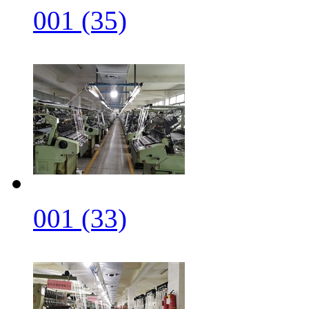
001 (35)
001 (33)