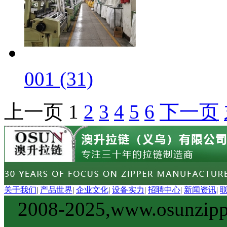
001 (31)
上一页
1
2
3
4
5
6
下一页
关于我们
|
产品世界
|
企业文化
|
设备实力
|
招聘中心
|
新闻资讯
|
2008-2025,www.osunz