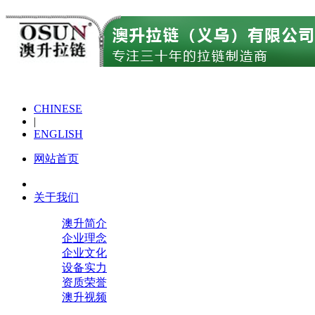
CHINESE
|
ENGLISH
网站首页
关于我们
澳升简介
企业理念
企业文化
设备实力
资质荣誉
澳升视频