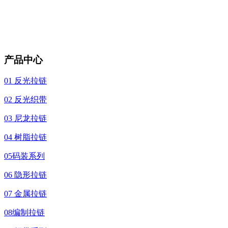
产品中心
01 反光拉链
02 反光织带
03 尼龙拉链
04 树脂拉链
05码装系列
06 隐形拉链
07 金属拉链
08编制拉链