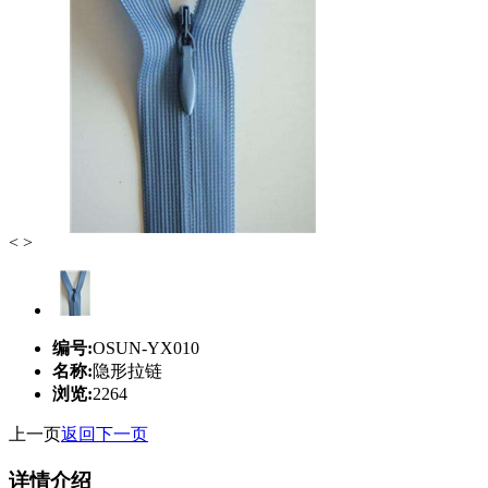
<
>
编号:
OSUN-YX010
名称:
隐形拉链
浏览:
2264
上一页
返回
下一页
详情介绍