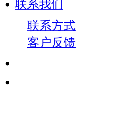
联系我们
联系方式
客户反馈