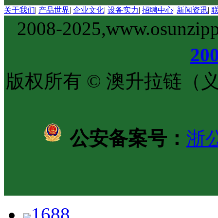
关于我们
|
产品世界
|
企业文化
|
设备实力
|
招聘中心
|
新闻资讯
|
2008-2025,www.osunz
20
版权所有 ©
澳升拉链（义
公安备案号：
浙公
1688