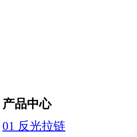
产品中心
01 反光拉链