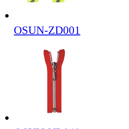
OSUN-ZD001