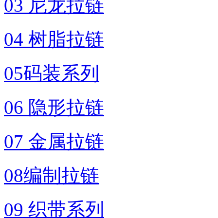
03 尼龙拉链
04 树脂拉链
05码装系列
06 隐形拉链
07 金属拉链
08编制拉链
09 织带系列