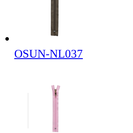
OSUN-NL037