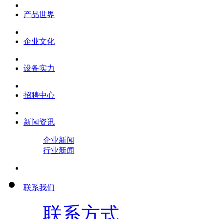
产品世界
企业文化
设备实力
招聘中心
新闻资讯
企业新闻
行业新闻
联系我们
联系方式