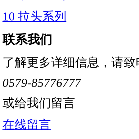
10 拉头系列
联系我们
了解更多详细信息，请致
0579-85776777
或给我们留言
在线留言