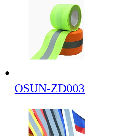
OSUN-ZD003